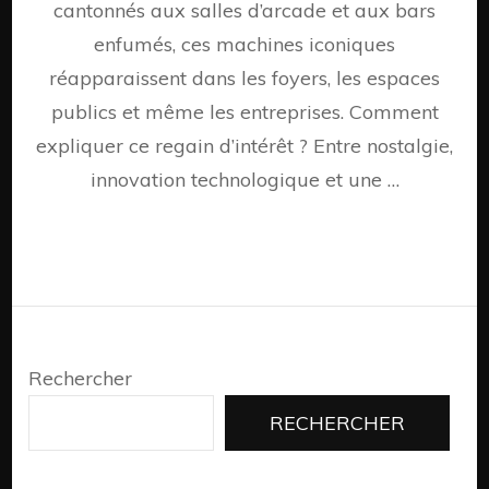
cantonnés aux salles d’arcade et aux bars
un
retour
enfumés, ces machines iconiques
en
réapparaissent dans les foyers, les espaces
force
inatte
publics et même les entreprises. Comment
expliquer ce regain d’intérêt ? Entre nostalgie,
innovation technologique et une …
Rechercher
RECHERCHER