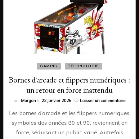
GAMING
TECHNOLOGIE
Bornes d’arcade et flippers numériques :
un retour en force inattendu
sur
par
Morgan
le
23 janvier 2025
Laisser un commentaire
Borne
Les bornes d’arcade et les flippers numériques,
d’arca
et
symboles des années 80 et 90, reviennent en
flipper
force, séduisant un public varié. Autrefois
numéri
: