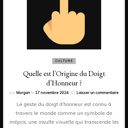
CULTURE
Quelle est l’Origine du Doigt
d’Honneur ?
sur
par
Morgan
le
17 novembre 2024
Laisser un commentaire
Quell
Le geste du doigt d’honneur est connu à
est
l’Orig
travers le monde comme un symbole de
du
mépris, une insulte visuelle qui transcende les
Doigt
d’Ho