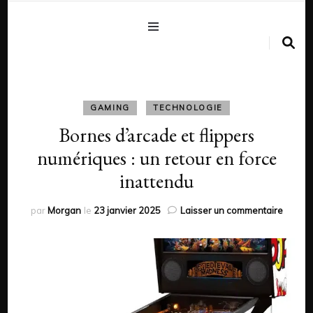
GAMING
TECHNOLOGIE
Bornes d’arcade et flippers
numériques : un retour en force
inattendu
sur
par
Morgan
le
23 janvier 2025
Laisser un commentaire
Borne
d’arca
et
flipper
numéri
:
un