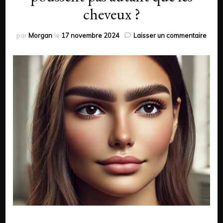
cheveux ?
sur
par
Morgan
le
17 novembre 2024
Laisser un commentaire
Pour
les
sourc
ne
pous
pas
autan
que
les
chev
?