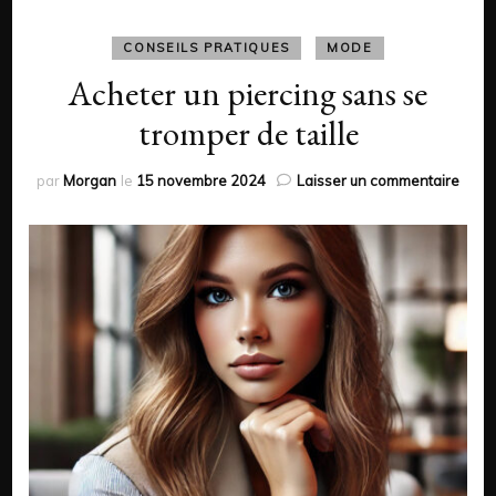
CONSEILS PRATIQUES
MODE
Acheter un piercing sans se
tromper de taille
sur
par
Morgan
le
15 novembre 2024
Laisser un commentaire
Ache
un
pierc
sans
se
trom
de
taille