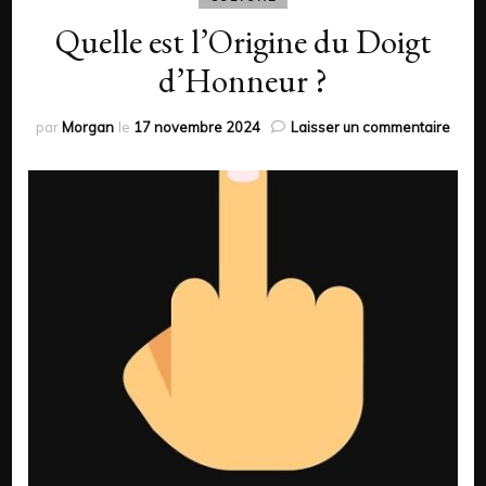
Quelle est l’Origine du Doigt
d’Honneur ?
sur
par
Morgan
le
17 novembre 2024
Laisser un commentaire
Quell
est
l’Orig
du
Doigt
d’Ho
?