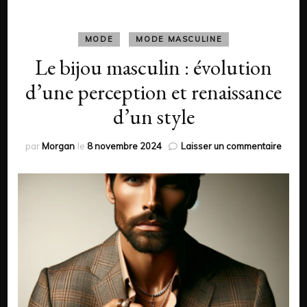
MODE
MODE MASCULINE
Le bijou masculin : évolution
d’une perception et renaissance
d’un style
sur
par
Morgan
le
8 novembre 2024
Laisser un commentaire
Le
bijou
mascu
:
évolut
d’une
perce
et
renai
d’un
style