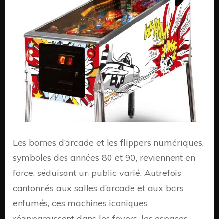
retour
en
force
inatte
Les bornes d’arcade et les flippers numériques,
symboles des années 80 et 90, reviennent en
force, séduisant un public varié. Autrefois
cantonnés aux salles d’arcade et aux bars
enfumés, ces machines iconiques
réapparaissent dans les foyers, les espaces