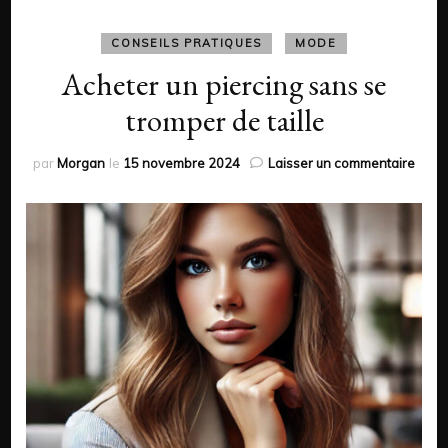
CONSEILS PRATIQUES
MODE
Acheter un piercing sans se
tromper de taille
sur
par
Morgan
le
15 novembre 2024
Laisser un commentaire
Ache
un
pierc
sans
se
trom
de
taille