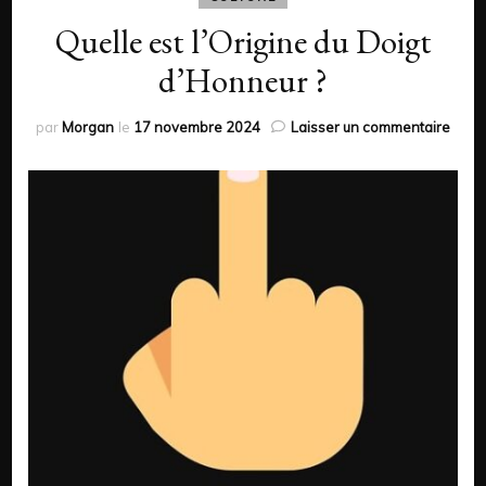
Quelle est l’Origine du Doigt
d’Honneur ?
sur
par
Morgan
le
17 novembre 2024
Laisser un commentaire
Quell
est
l’Orig
du
Doigt
d’Ho
?