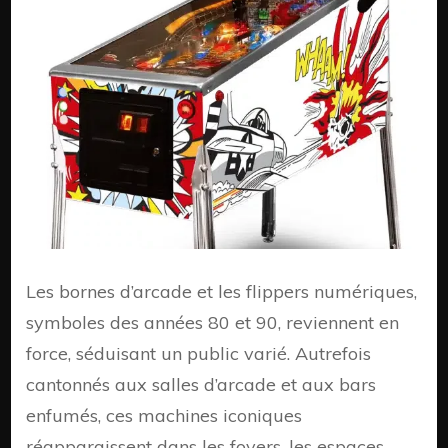
retour
en
force
inatte
Les bornes d’arcade et les flippers numériques,
symboles des années 80 et 90, reviennent en
force, séduisant un public varié. Autrefois
cantonnés aux salles d’arcade et aux bars
enfumés, ces machines iconiques
réapparaissent dans les foyers, les espaces