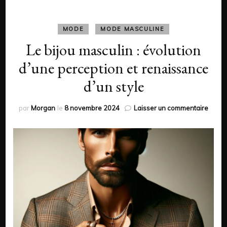
MODE
MODE MASCULINE
Le bijou masculin : évolution
d’une perception et renaissance
d’un style
sur
par
Morgan
le
8 novembre 2024
Laisser un commentaire
Le
bijou
mascu
:
évolut
d’une
perce
et
renai
d’un
style