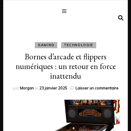
GAMING
TECHNOLOGIE
Bornes d’arcade et flippers
numériques : un retour en force
inattendu
sur
par
Morgan
le
23 janvier 2025
Laisser un commentaire
Borne
d’arca
et
flipper
numéri
:
un