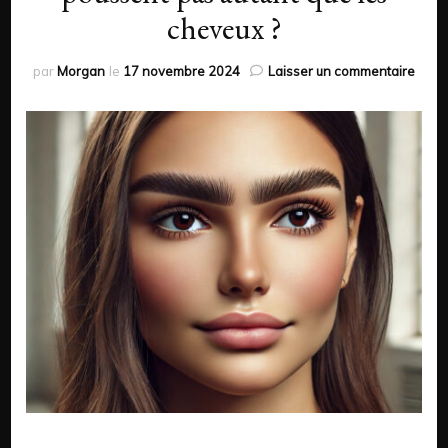
cheveux ?
sur
par
Morgan
le
17 novembre 2024
Laisser un commentaire
Pour
les
sourc
ne
pous
pas
autan
que
les
chev
?