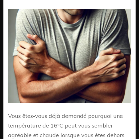
Pour
16°C
en
Hiver
et
au
Prin
ne
sont
pas
perç
de
la
mêm
mani
Vous êtes-vous déjà demandé pourquoi une
température de 16°C peut vous sembler
agréable et chaude lorsque vous êtes dehors